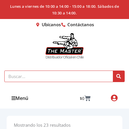
Ir
Lunes a viernes de 10:00 a 14:00 - 15:00 a 18:00. Sábados de
al
10:30 a 14:00.
contenido
Ubícanos
Contáctanos
Distribuidor Oficial en Chile
Search
Cart
Menú
$
0
Mostrando los 23 resultados