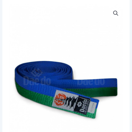
Cinturón
Duo
Verde
Azul
Daedo
cantidad