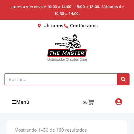
Ir
Lunes a viernes de 10:00 a 14:00 - 15:00 a 18:00. Sábados de
al
10:30 a 14:00.
contenido
Ubícanos
Contáctanos
Distribuidor Oficial en Chile
Search
Cart
Menú
$
0
Mostrando 1–30 de 160 resultados