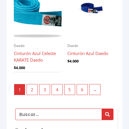
Daedo
Daedo
Cinturón Azul Celeste
Cinturón Azul Daedo
KARATE Daedo
$
4.000
$
4.000
1
2
3
4
5
6
→
Search