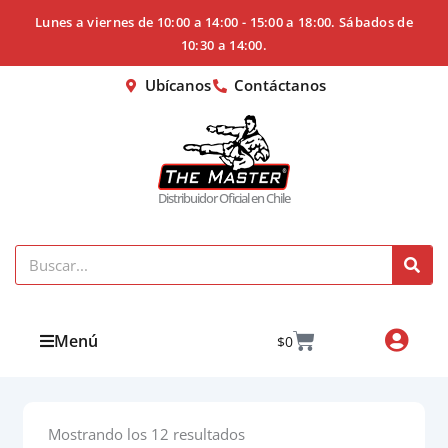
Ir
Lunes a viernes de 10:00 a 14:00 - 15:00 a 18:00. Sábados de
al
10:30 a 14:00.
contenido
Ubícanos
Contáctanos
Distribuidor Oficial en Chile
Search
Cart
Menú
$
0
Mostrando los 12 resultados