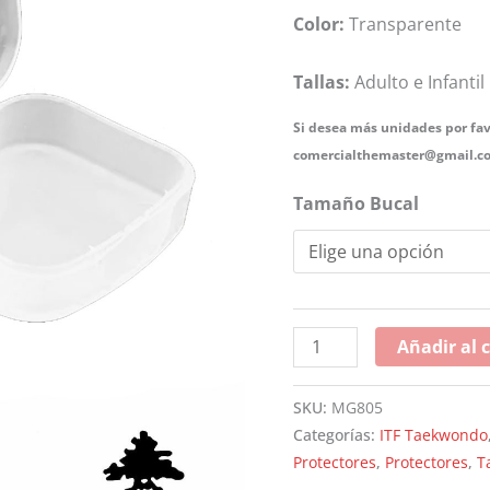
Color:
Transparente
Tallas:
Adulto e Infantil
Si desea más unidades por fav
comercialthemaster@gmail.c
Tamaño Bucal
Añadir al c
SKU:
MG805
Categorías:
ITF Taekwondo
Protectores
,
Protectores
,
T