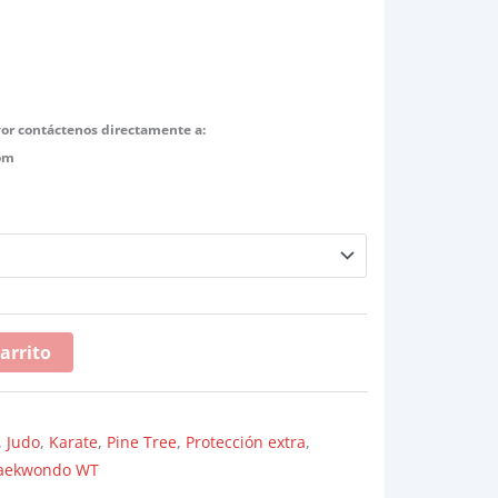
or contáctenos directamente a:
om
arrito
,
Judo
,
Karate
,
Pine Tree
,
Protección extra
,
aekwondo WT