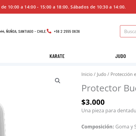
 de 10:00 a 14:00 - 15:00 a 18:00. Sábados de 10:30 a 14:00.
Search
44, ÑUÑOA, SANTIAGO - CHILE.
+56 2 2555 0636
KARATE
JUDO
Protector
Inicio
/
Judo
/
Protección 
Bucal
Protector Bu
Simple
Pine-
$
3.000
Tree
Una pieza para dentadu
cantidad
Composición:
Goma y S