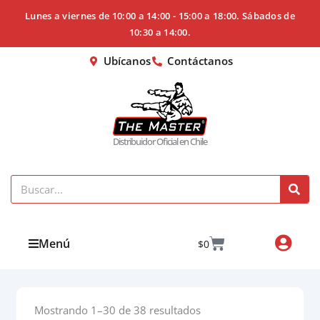
Ir
Lunes a viernes de 10:00 a 14:00 - 15:00 a 18:00. Sábados de
al
10:30 a 14:00.
contenido
Ubícanos
Contáctanos
Distribuidor Oficial en Chile
Search
Cart
Menú
$
0
Mostrando 1–30 de 38 resultados