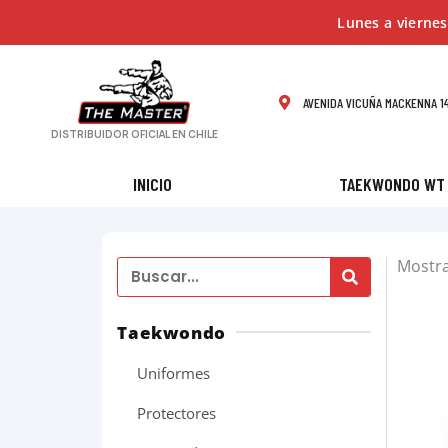
Ir
Lunes a viernes
al
contenido
AVENIDA VICUÑA MACKENNA 14
DISTRIBUIDOR OFICIAL EN CHILE
INICIO
TAEKWONDO WT
Mostra
Search
Taekwondo
Uniformes
Protectores