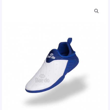
Zapatillas
Daedo
"Action"
Azul
cantidad