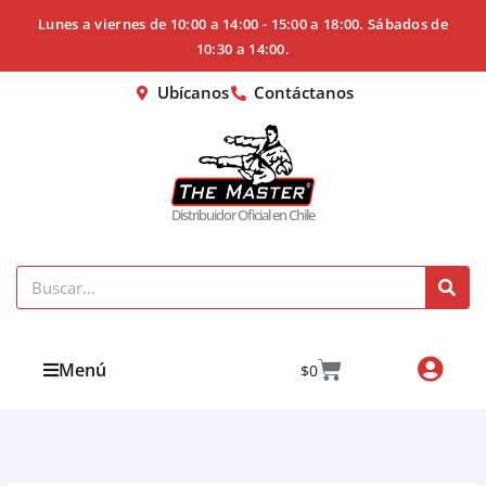
Ir
Lunes a viernes de 10:00 a 14:00 - 15:00 a 18:00. Sábados de
al
10:30 a 14:00.
contenido
Ubícanos
Contáctanos
Distribuidor Oficial en Chile
Search
Cart
Menú
$
0