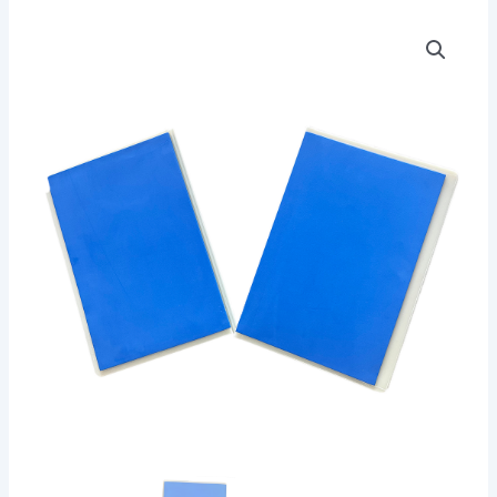
Tabla
De
Rompimiento
Ecológica
Azul
/
Principiante
-
Taekwondo
Karate
Entre
Otras
cantidad