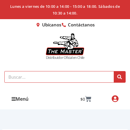
Ir
Lunes a viernes de 10:00 a 14:00 - 15:00 a 18:00. Sábados de
al
10:30 a 14:00.
contenido
Ubícanos
Contáctanos
Distribuidor Oficial en Chile
Search
Cart
Menú
$
0