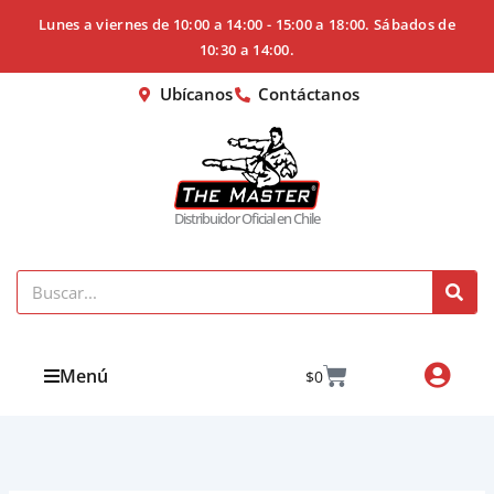
Ir
Lunes a viernes de 10:00 a 14:00 - 15:00 a 18:00. Sábados de
al
10:30 a 14:00.
contenido
Ubícanos
Contáctanos
Distribuidor Oficial en Chile
Search
Cart
Menú
$
0