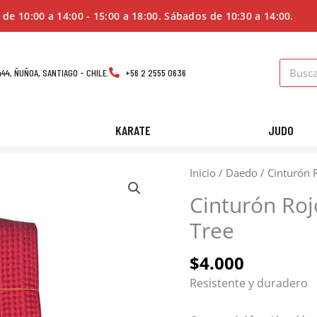
 de 10:00 a 14:00 - 15:00 a 18:00. Sábados de 10:30 a 14:00.
Search
44, ÑUÑOA, SANTIAGO - CHILE.
+56 2 2555 0636
KARATE
JUDO
Cinturón
Inicio
/
Daedo
/ Cinturón 
Rojo
Cinturón Roj
punta
Tree
Negra
Pine
$
4.000
Tree
cantidad
Resistente y duradero