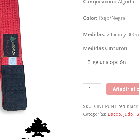
Composición:
Algodón
Color:
Rojo/Negra
Medidas:
245cm y 300
Medidas Cinturón
Añadir al c
SKU:
CINT PUNT-red-black
Categorías:
Daedo
,
Judo
,
K