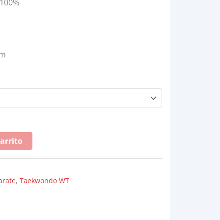
 100%
cm
arrito
arate
,
Taekwondo WT